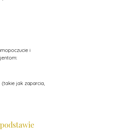
amopoczucie i
cjentom:
(takie jak zaparcia,
 podstawie