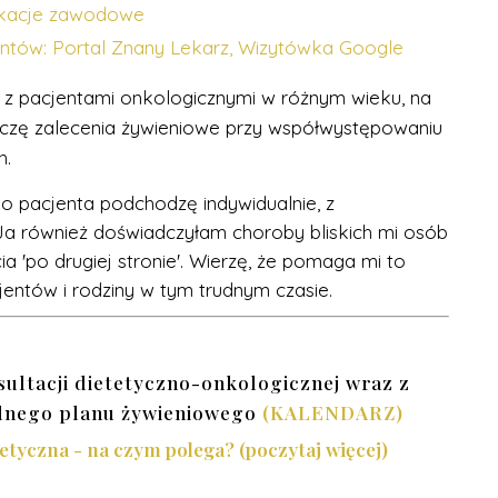
fikacje zawodowe
entów:
Portal Znany Lekarz,
Wizytówka Google
z pacjentami onkologicznymi w różnym wieku, na
ączę zalecenia żywieniowe przy współwystępowaniu
h.
go pacjenta podchodzę indywidualnie, z
a również doświadczyłam choroby bliskich mi osób
 'po drugiej stronie'. Wierzę, że pomaga mi to
jentów i rodziny w tym trudnym czasie.
ultacji dietetyczno-onkologicznej
wraz z
lnego planu żywieniowego
(KALENDARZ)
etyczna - na czym polega? (poczytaj więcej)