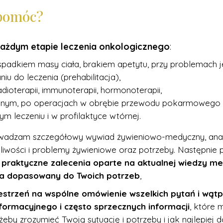
pomóc?
ażdym etapie leczenia onkologicznego
:
spadkiem masy ciała, brakiem apetytu, przy problemach j
 do leczenia (prehabilitacja),
dioterapii, immunoterapii, hormonoterapii,
jnym, po operacjach w obrębie przewodu pokarmowego
ym leczeniu i w profilaktyce wtórnej.
owadzam szczegółowy wywiad żywieniowo-medyczny, anali
gliwości i problemy żywieniowe oraz potrzeby. Następnie
i praktyczne zalecenia oparte na aktualnej wiedzy m
nia dopasowany do Twoich potrzeb
,
estrzeń na wspólne omówienie wszelkich pytań i wątpl
ormacyjnego i często sprzecznych informacji
, które 
żeby zrozumieć Twoją sytuację i potrzeby i jak najlepiej