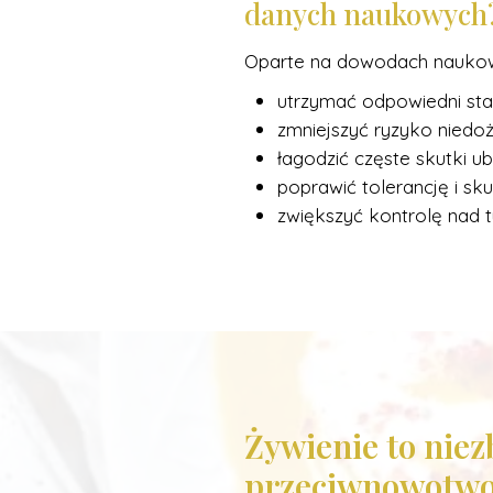
danych naukowych
Oparte na dowodach naukow
utrzymać odpowiedni stan
zmniejszyć ryzyko niedoży
łagodzić częste skutki ub
poprawić tolerancję i sk
zwiększyć kontrolę nad ty
Żywienie to nie
przeciwnowotwo