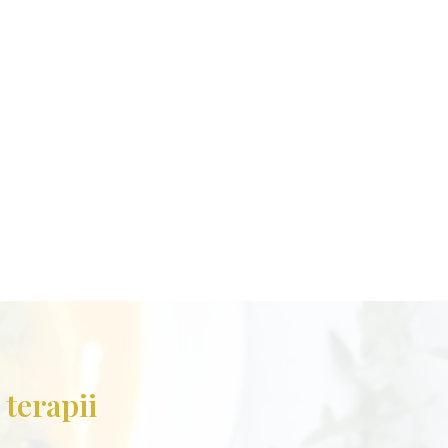
e
terapii