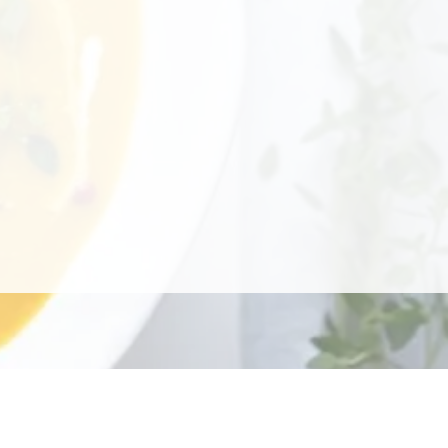
Rak jelita grubego - wsparcie żywieni
Rak płuc - wsparcie żywieni
Rak tarczycy - wsparcie żywieni
Nowotwory układu moczowo-płciowego - wsparcie żywieni
Nowotwory hematologiczne - wsparcie żywieni
Dietetyka kliniczna - dietotera