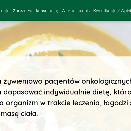
tacje
Zarezerwuj konsultację
Oferta i cennik
Kwalifikacje / Opin
FAQ
ultacje - Katowice
Kwalifikacje za
onsultacje - online
Opinie Pac
zebieg konsultacji
żywieniowo pacjentów onkologicznych
dopasować indywidualnie dietę, która
organizm w trakcie leczenia, łagodzi
masę ciała.