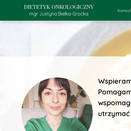
DIETETYK ONKOLOGICZNY
Konsul
mgr Justyna Bielka-Grocka
Kons
K
Pr
Wspieram 
Pomagam 
wspomaga 
utrzymać 