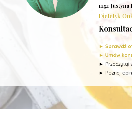
mgr Justyna 
Dietetyk Onk
Konsultac
► Sprawdź of
► Umów konsu
► Przeczytaj 
► Poznaj opin