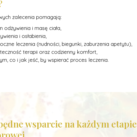
?
ych zalecenia pomagają:
 odżywienia i masę ciała,
wienia i osłabienia,
oczne leczenia (nudności, biegunki, zaburzenia apetytu),
uteczność terapii oraz codzienny komfort,
m, co i jak jeść, by wspierać proces leczenia.
zbędne wsparcie
na każdym etapi
rowej.