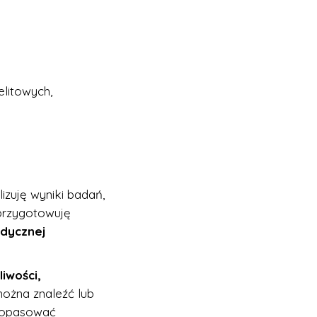
elitowych,
zuję wyniki badań,
 przygotowuję
edycznej
iwości,
można znaleźć lub
 dopasować