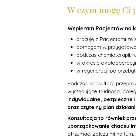
W czym mogę Ci 
Wspieram Pacjentów na k
pracuję z Pacjentami ze 
pomagam w przygotowaniu
podczas chemioterapii, ra
w okresie okołooperacy
w regeneracji po przebyt
Podczas konsultacji przepr
występujące trudności, dole
indywidualne, bezpieczne 
oraz czytelny plan działa
Konsultacja to również prz
uporządkowanie chaosu inf
otrzymać. Zależy mi na tym, 