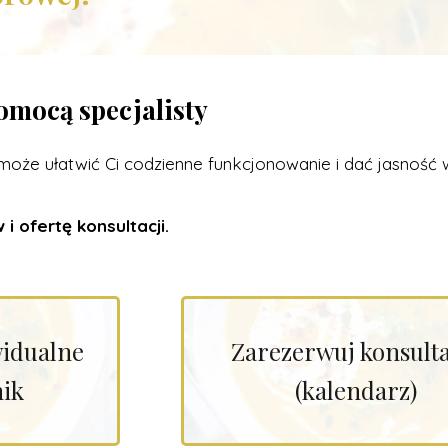
pomocą specjalisty
oże ułatwić Ci codzienne funkcjonowanie i dać jasność w
i ofertę konsultacji.
widualne
Zarezerwuj konsulta
nik
(kalendarz)