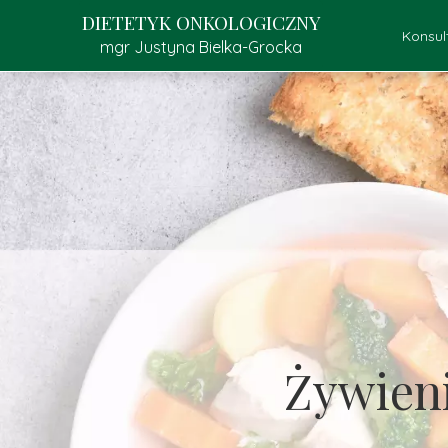
DIETETYK ONKOLOGICZNY
Konsul
mgr Justyna Bielka-Grocka
Kons
K
Pr
Żywien