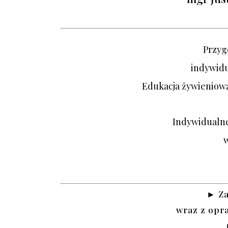
Przyg
indywidua
Edukacja żywieniowa
Indywidualne
w
► Za
wraz z opr