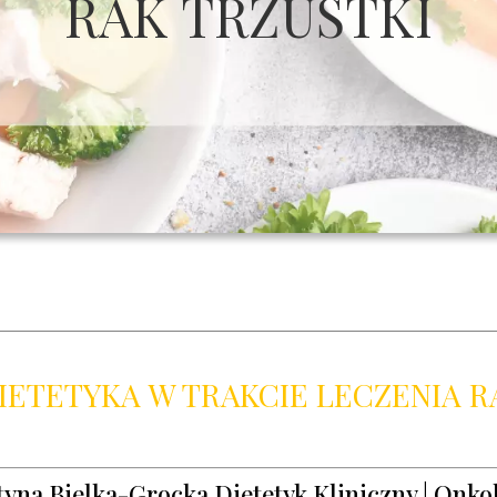
RAK TRZUSTKI
IETETYKA W TRAKCIE LECZENIA R
tyna Bielka-Grocka Dietetyk Kliniczny | Onko