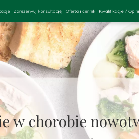
tacje
Zarezerwuj konsultację
Oferta i cennik
Kwalifikacje / Opin
FAQ
ultacje - Katowice
Kwalifikacje za
onsultacje - online
Opinie Pac
zebieg konsultacji
ie w chorobie nowot