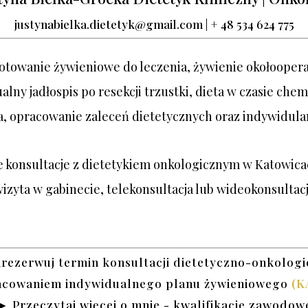
justynabielka.dietetyk@gmail.com | + 48 534 624 775
otowanie żywieniowe do leczenia, żywienie okołoopera
lny jadłospis po resekcji trzustki, dieta w czasie chem
, opracowanie zaleceń dietetycznych oraz indywidula
 konsultacje z dietetykiem onkologicznym w Katowicac
izyta w gabinecie, telekonsultacja lub wideokonsultac
rezerwuj termin konsultacji dietetyczno-onkologi
acowaniem indywidualnego planu żywieniowego
(K
► Przeczytaj więcej o mnie - kwalifikacje zawodow