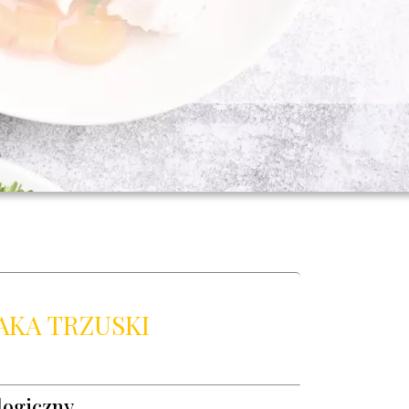
Rak jelita grubego - wsparcie żywieni
Rak płuc - wsparcie żywieni
Rak tarczycy - wsparcie żywieni
Nowotwory układu moczowo-płciowego - wsparcie żywieni
Nowotwory hematologiczne - wsparcie żywieni
Dietetyka kliniczna - dietotera
AKA TRZUSKI
logiczny