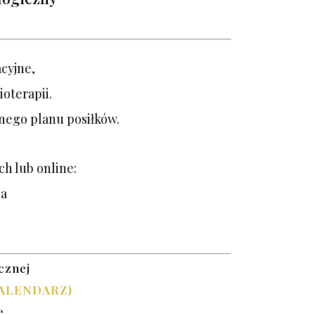
cyjne,
ioterapii.
nego planu posiłków.
h lub online:
ja
cznej
ALENDARZ)
e