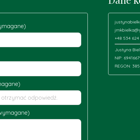
justynabiel
(wymagane)
jmkbielka@
+48 534 624
Justyna Bie
NIP: 694166
REGON: 385
magane)
(wymagane)