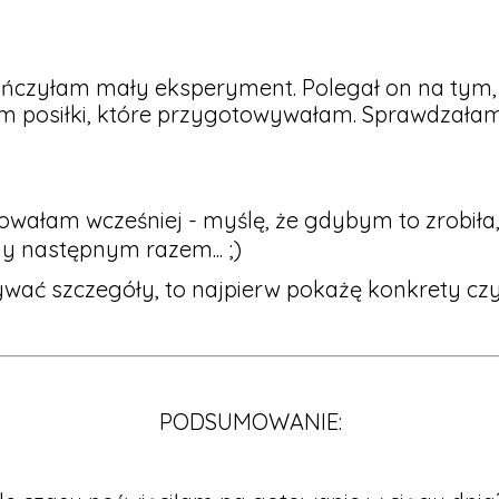
ończyłam mały eksperyment. Polegał on na tym, 
m posiłki, które przygotowywałam. Sprawdzałam 
nowałam wcześniej - myślę, że gdybym to zrobiła
y następnym razem... ;)
wać szczegóły, to najpierw pokażę konkrety cz
PODSUMOWANIE: