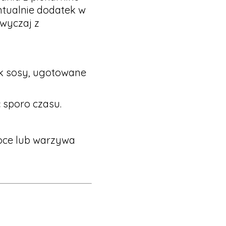
ntualnie dodatek w
zwyczaj z
ak sosy, ugotowane
 sporo czasu.
woce lub warzywa