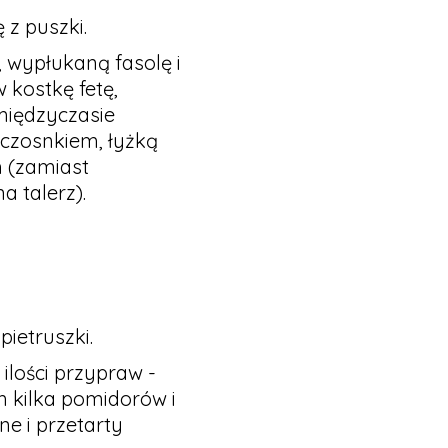
 z puszki.
 wypłukaną fasolę i
kostkę fetę,
 międzyczasie
czosnkiem, łyżką
h (zamiast
 talerz).
ietruszki.
 ilości przypraw -
m kilka pomidorów i
e i przetarty