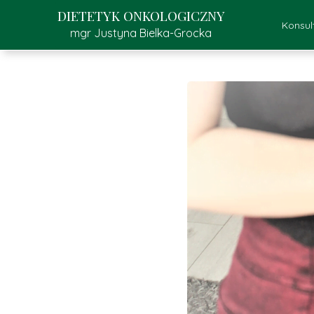
DIETETYK ONKOLOGICZNY
Konsul
mgr Justyna Bielka-Grocka
Kons
K
Pr