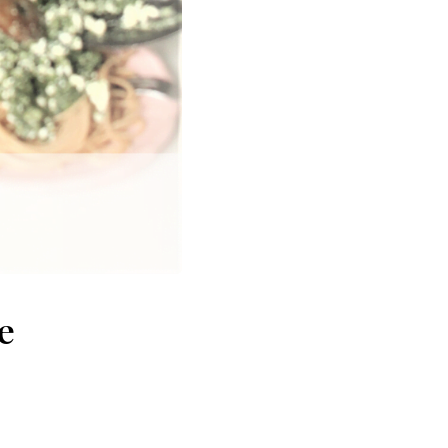
Rak jelita grubego - wsparcie żywieni
Rak płuc - wsparcie żywieni
Rak tarczycy - wsparcie żywieni
Nowotwory układu moczowo-płciowego - wsparcie żywieni
Nowotwory hematologiczne - wsparcie żywieni
Dietetyka kliniczna - dietotera
ie