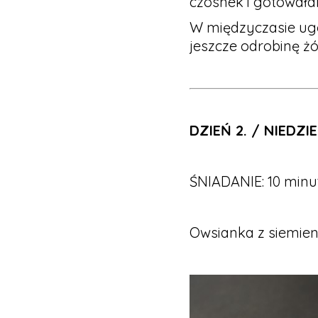
czosnek i gotowała
W międzyczasie ugo
jeszcze odrobinę żó
DZIEŃ 2. / NIEDZIE
ŚNIADANIE: 10 minu
Owsianka z siemien