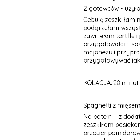
Z gotowców - użyłam
Cebulę zeszkliłam 
podgrzałam wszyst
zawinęłam tortille 
przygotowałam sos
majonezu i przypra
przygotowywać jaką
KOLACJA: 20 minut
Spaghetti z mięsem 
Na patelni - z dodat
zeszkliłam posieka
przecier pomidorow