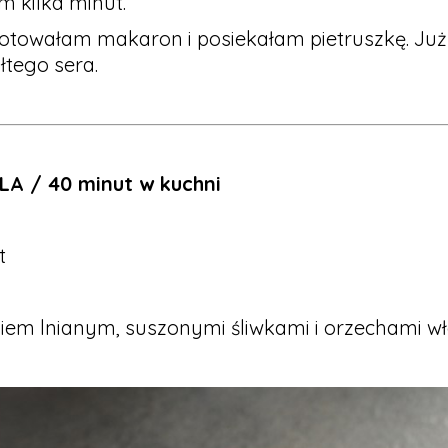
m kilka minut.
towałam makaron i posiekałam pietruszkę. Już 
łtego sera.
LA / 40 minut w kuchni
t
iem lnianym, suszonymi śliwkami i orzechami wł