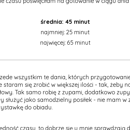
Ile czasu poświęciłam na gotowanie w ciągu dnia
średnia: 45 minut
najmniej: 25 minut
najwięcej: 65 minut
rzede wszystkim te dania, których przygotowanie
e staram się zrobić w większej ilości - tak, żeby 
łowy. Tak samo robię z zupami, dodatkowo zupy 
ły służyć jako samodzielny posiłek - nie mam w 
zystawkę do obiadu.
zędność czasu, to dobrze się u mnie sprawdzają d