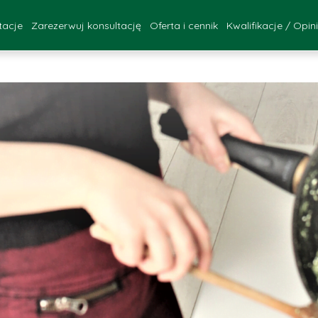
tacje
Zarezerwuj konsultację
Oferta i cennik
Kwalifikacje / Opin
FAQ
ultacje - Katowice
Kwalifikacje za
onsultacje - online
Opinie Pac
zebieg konsultacji