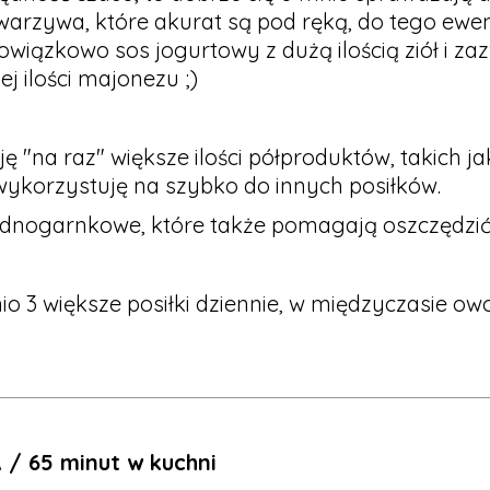
warzywa, które akurat są pod ręką, do tego ewe
owiązkowo sos jogurtowy z dużą ilością ziół i za
j ilości majonezu ;)
 "na raz" większe ilości półproduktów, takich j
 wykorzystuję na szybko do innych posiłków.
jednogarnkowe, które także pomagają oszczędzić
io 3 większe posiłki dziennie, w międzyczasie o
 / 65 minut w kuchni