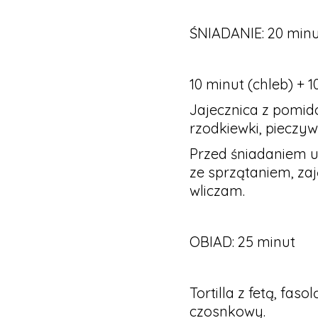
ŚNIADANIE: 20 minu
10 minut (chleb) + 1
Jajecznica z pomido
rzodkiewki, pieczyw
Przed śniadaniem u
ze sprzątaniem, zaję
wliczam.
OBIAD: 25 minut
Tortilla z fetą, fas
czosnkowy.