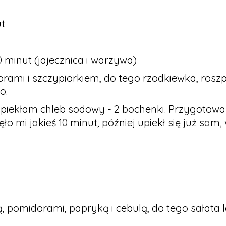
t
0 minut (jajecznica i warzywa)
rami i szczypiorkiem, do tego rzodkiewka, roszpo
o.
piekłam chleb sodowy - 2 bochenki. Przygotowa
ło mi jakieś 10 minut, później upiekł się już sam,
olą, pomidorami, papryką i cebulą, do tego sałata 