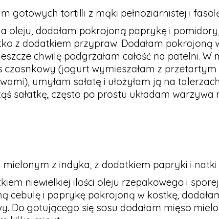
 gotowych tortilli z mąki pełnoziarnistej i fasolę
na oleju, dodałam pokrojoną paprykę i pomidory,
ko z dodatkiem przypraw. Dodałam pokrojoną w 
i jeszcze chwilę podgrzałam całość na patelni. W
 czosnkowy (jogurt wymieszałam z przetartym 
wami), umyłam sałatę i ułożyłam ją na talerzac
ś sałatkę, często po prostu układam warzywa na
mielonym z indyka, z dodatkiem papryki i natki p
kiem niewielkiej ilości oleju rzepakowego i sporej
ną cebulę i paprykę pokrojoną w kostkę, dodała
y. Do gotującego się sosu dodałam mięso mielon