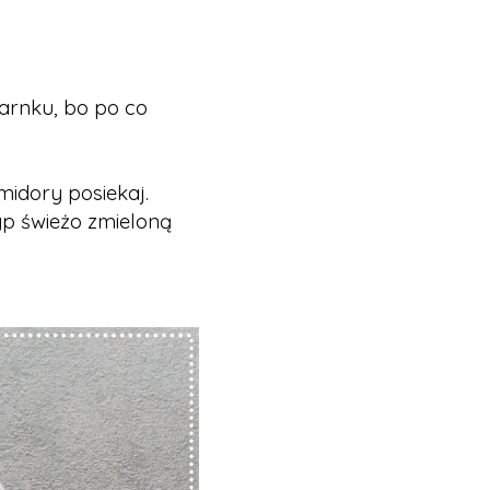
garnku, bo po co
midory posiekaj.
yp świeżo zmieloną