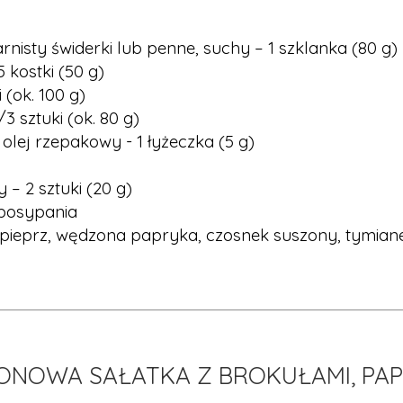
nisty świderki lub penne, suchy – 1 szklanka (80 g)
5 kostki (50 g)
 (ok. 100 g)
3 sztuki (ok. 80 g)
 olej rzepakowy - 1 łyżeczka (5 g)
– 2 sztuki (20 g)
 posypania
 pieprz, wędzona papryka, czosnek suszony, tymian
NOWA SAŁATKA Z BROKUŁAMI, PAPR