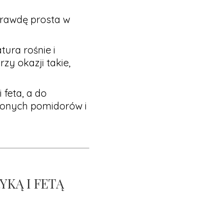
aprawdę prosta w
tura rośnie i
rzy okazji takie,
 feta, a do
szonych pomidorów i
KĄ I FETĄ