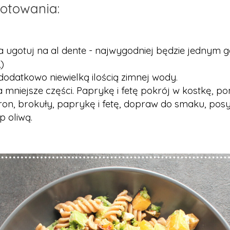
otowania:
a ugotuj na al dente - najwygodniej będzie jednym 
)
odatkowo niewielką ilością zimnej wody.
 mniejsze części. Paprykę i fetę pokrój w kostkę, po
n, brokuły, paprykę i fetę, dopraw do smaku, pos
p oliwą.