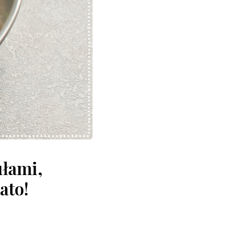
Rak jelita grubego - wsparcie żywieni
Rak płuc - wsparcie żywieni
Rak tarczycy - wsparcie żywieni
Nowotwory układu moczowo-płciowego - wsparcie żywieni
Nowotwory hematologiczne - wsparcie żywieni
Dietetyka kliniczna - dietotera
ułami,
ato!