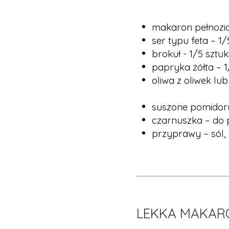
makaron pełnoziar
ser typu feta – 1/
brokuł - 1/5 sztuki
papryka żółta – 1/
oliwa z oliwek lub
suszone pomidory 
czarnuszka – do
przyprawy – sól,
LEKKA MAKARO