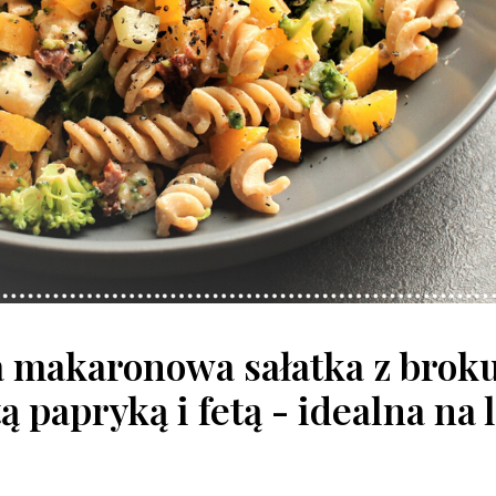
 makaronowa sałatka z brok
tą papryką i fetą - idealna na l