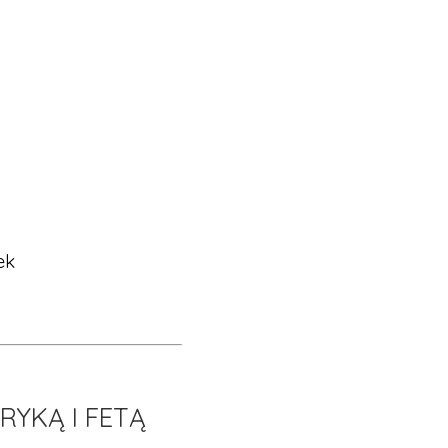
ek
YKĄ I FETĄ