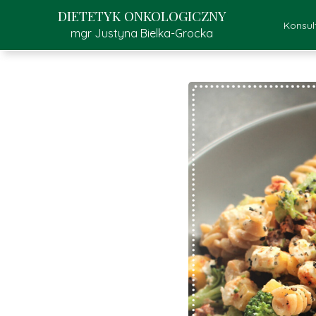
DIETETYK ONKOLOGICZNY
Konsul
mgr Justyna Bielka-Grocka
Kons
K
Pr