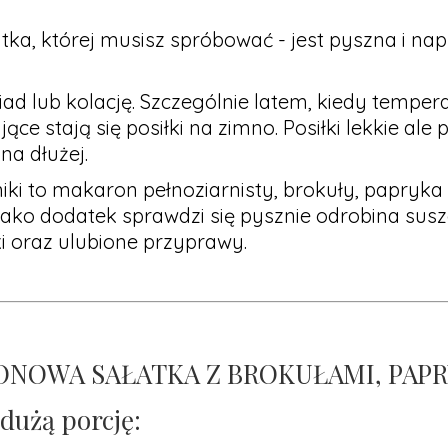
atka, której musisz spróbować - jest pyszna i n
d lub kolację. Szczególnie latem, kiedy tempera
ące stają się posiłki na zimno. Posiłki lekkie ale p
na dłużej.
i to makaron pełnoziarnisty, brokuły, papryka i
. Jako dodatek sprawdzi się pysznie odrobina su
i oraz ulubione przyprawy.
NOWA SAŁATKA Z BROKUŁAMI, PAPRY
 dużą porcję: