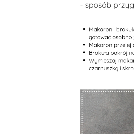
- sposób przyg
Makaron i brokuł
gotować osobno ;
Makaron przelej d
Brokuła pokrój na
Wymieszaj makaro
czarnuszką i skro