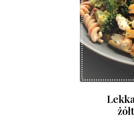
Lekka
żół