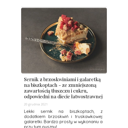
Sernik z brzoskwiniami i galaretką
na biszkoptach - ze zmniejszoną
zawartością tłuszczu i cukru,
odpowiedni na diecie łatwostrawnej
20 grudnia 2021
Lekki sernik na biszkoptach, z
dodatkiem brzoskwiń i truskawkowej
galaretki. Bardzo prosty w wykonaniu a
przy tym pyszny!