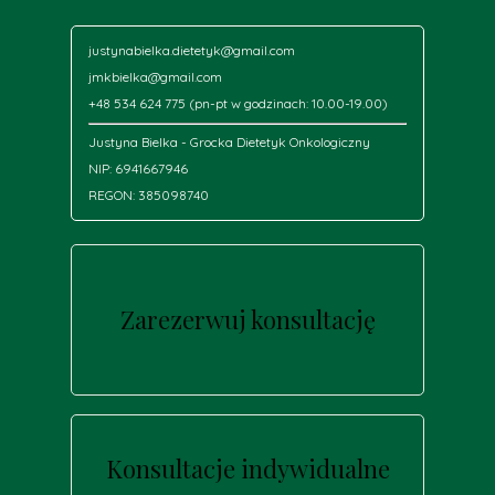
justynabielka.dietetyk@gmail.com
jmkbielka@gmail.com
+48 534 624 775 (pn-pt w godzinach: 10.00-19.00)
Justyna Bielka - Grocka Dietetyk Onkologiczny
NIP: 6941667946
REGON: 385098740
Zarezerwuj konsultację
Konsultacje indywidualne