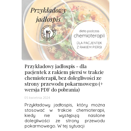
Przykładowy jadłospis - dla
pacjentek z rakiem piersi w trakcie
chemioterapii, bez dolegliwości ze
strony przewodu pokarmowego (+
wersja PDF do pobrania)
05 kwietnia 2024
Przykładowy jadłospis, który można
stosować w trakcie chemioterapii,
kiedy nie występują nasilone
dolegliwości ze strony przewodu
pokarmowego. W tej sytuacji