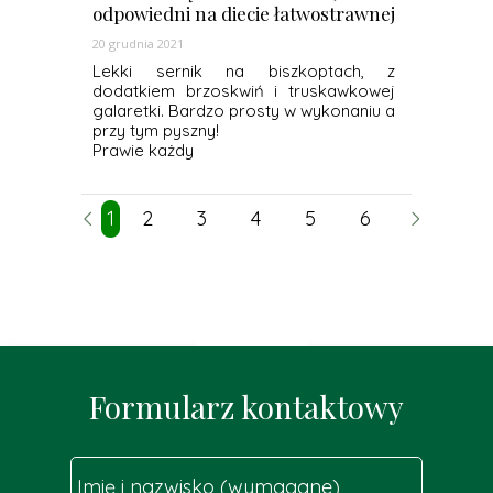
odpowiedni na diecie łatwostrawnej
20 grudnia 2021
Lekki sernik na biszkoptach, z
dodatkiem brzoskwiń i truskawkowej
galaretki. Bardzo prosty w wykonaniu a
przy tym pyszny!
Prawie każdy
1
2
3
4
5
6
7
8
Formularz kontaktowy
Imię i nazwisko (wymagane)