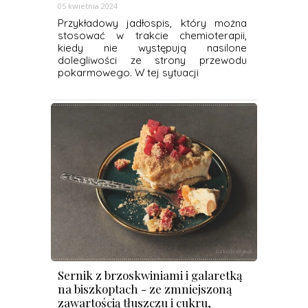
05 kwietnia 2024
Przykładowy jadłospis, który można
stosować w trakcie chemioterapii,
kiedy nie występują nasilone
dolegliwości ze strony przewodu
pokarmowego. W tej sytuacji
Sernik z brzoskwiniami i galaretką
na biszkoptach - ze zmniejszoną
zawartością tłuszczu i cukru,