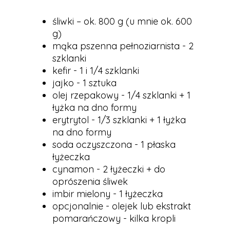
śliwki – ok. 800 g (u mnie ok. 600
g)
mąka pszenna pełnoziarnista - 2
szklanki
kefir - 1 i 1/4 szklanki
jajko - 1 sztuka
olej rzepakowy - 1/4 szklanki + 1
łyżka na dno formy
erytrytol - 1/3 szklanki + 1 łyżka
na dno formy
soda oczyszczona - 1 płaska
łyżeczka
cynamon - 2 łyżeczki + do
oprószenia śliwek
imbir mielony - 1 łyżeczka
opcjonalnie - olejek lub ekstrakt
pomarańczowy - kilka kropli