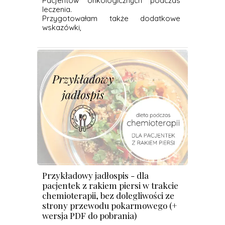
Pacjentów onkologicznych podczas
leczenia.
Przygotowałam także dodatkowe
wskazówki,
Przykładowy jadłospis - dla
pacjentek z rakiem piersi w trakcie
chemioterapii, bez dolegliwości ze
strony przewodu pokarmowego (+
wersja PDF do pobrania)