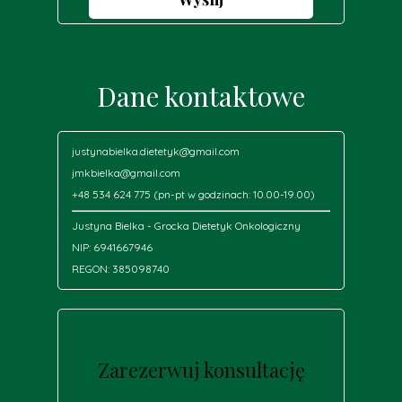
Dane kontaktowe
justynabielka.dietetyk@gmail.com
jmkbielka@gmail.com
+48 534 624 775 (pn-pt w godzinach: 10.00-19.00)
Justyna Bielka - Grocka Dietetyk Onkologiczny
NIP: 6941667946
REGON: 385098740
Zarezerwuj konsultację