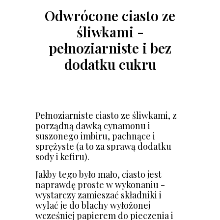
Odwrócone ciasto ze
śliwkami -
pełnoziarniste i bez
dodatku cukru
Pełnoziarniste ciasto ze śliwkami, z
porządną dawką cynamonu i
suszonego imbiru, pachnące i
sprężyste (a to za sprawą dodatku
sody i kefiru).
Jakby tego było mało, ciasto jest
naprawdę proste w wykonaniu -
wystarczy zamieszać składniki i
wylać je do blachy wyłożonej
wcześniej papierem do pieczenia i