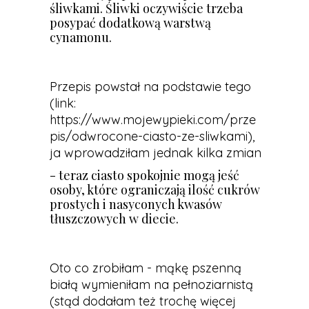
śliwkami. Śliwki oczywiście trzeba
posypać dodatkową warstwą
cynamonu.
Przepis powstał na podstawie tego
(link:
https://www.mojewypieki.com/prze
pis/odwrocone-ciasto-ze-sliwkami
),
ja wprowadziłam jednak kilka zmian
- teraz ciasto spokojnie mogą jeść
osoby, które ograniczają ilość cukrów
prostych i nasyconych kwasów
tłuszczowych w diecie.
Oto co zrobiłam - mąkę pszenną
białą wymieniłam na pełnoziarnistą
(stąd dodałam też trochę więcej