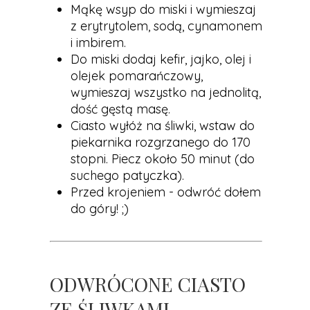
Mąkę wsyp do miski i wymieszaj
z erytrytolem, sodą, cynamonem
i imbirem.
Do miski dodaj kefir, jajko, olej i
olejek pomarańczowy,
wymieszaj wszystko na jednolitą,
dość gęstą masę.
Ciasto wyłóż na śliwki, wstaw do
piekarnika rozgrzanego do 170
stopni. Piecz około 50 minut (do
suchego patyczka).
Przed krojeniem - odwróć dołem
do góry! ;)
ODWRÓCONE CIASTO
ZE ŚLIWKAMI