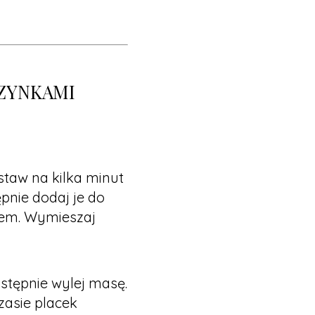
DZYNKAMI
dstaw na kilka minut
pnie dodaj je do
nem. Wymieszaj
astępnie wylej masę.
zasie placek