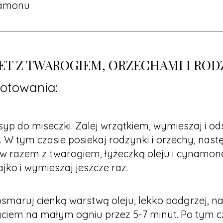
namonu
ET Z TWAROGIEM, ORZECHAMI I RO
otowania:
wsyp do miseczki. Zalej wrzątkiem, wymieszaj i o
 W tym czasie posiekaj rodzynki i orzechy, nastę
ów razem z twarogiem, łyżeczką oleju i cynamo
jajko i wymieszaj jeszcze raz.
osmaruj cienką warstwą oleju, lekko podgrzej, n
ciem na małym ogniu przez 5-7 minut. Po tym c