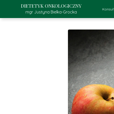
DIETETYK ONKOLOGICZNY
Konsul
mgr Justyna Bielka-Grocka
Kons
K
Pr