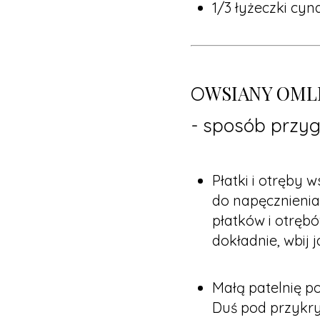
1/3 łyżeczki cy
WSIANY OML
O
- sposób przyg
Płatki i otręby 
do napęcznienia.
płatków i otręb
dokładnie, wbij 
Małą patelnię p
Duś pod przykry