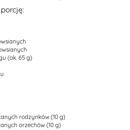
 porcję:
 owsianych
 owsianych
gu (ok. 65 g)
ku
ekanych rodzynków (10 g)
ekanych orzechów (10 g)