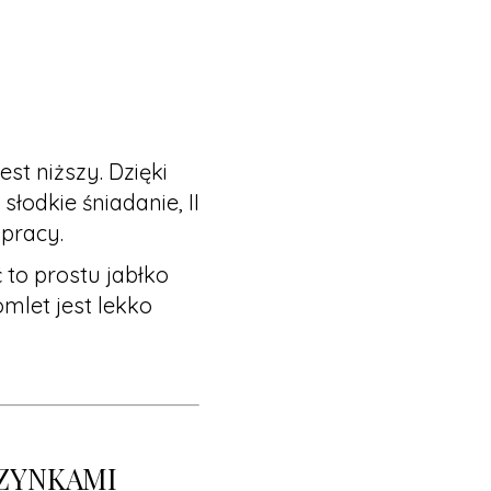
st niższy. Dzięki
słodkie śniadanie, II
 pracy.
to prostu jabłko
omlet jest lekko
DZYNKAMI