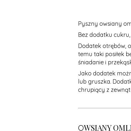
Pyszny owsiany oml
Bez dodatku cukru,
Dodatek otrębów, or
temu taki posiłek bę
śniadanie i przeką
Jako dodatek można
lub gruszka. Dodatk
chrupiący z zewnątr
WSIANY OML
O