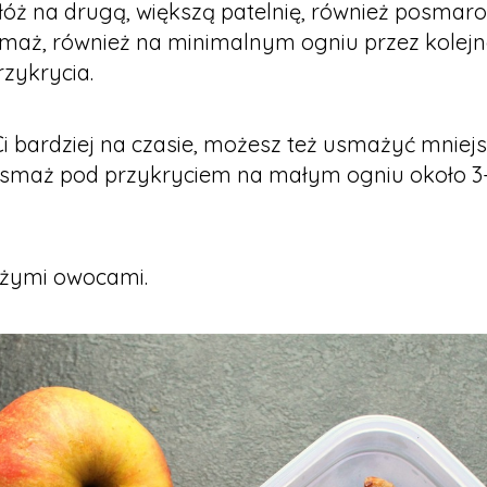
łóż na drugą, większą patelnię, również posmar
Smaż, również na minimalnym ogniu przez kolejn
rzykrycia.
 Ci bardziej na czasie, możesz też usmażyć mniej
i smaż pod przykryciem na małym ogniu około 3
eżymi owocami.