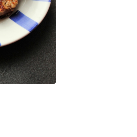
Rak jelita grubego - wsparcie żywieni
Rak płuc - wsparcie żywieni
Rak tarczycy - wsparcie żywieni
Nowotwory układu moczowo-płciowego - wsparcie żywieni
Nowotwory hematologiczne - wsparcie żywieni
Dietetyka kliniczna - dietotera