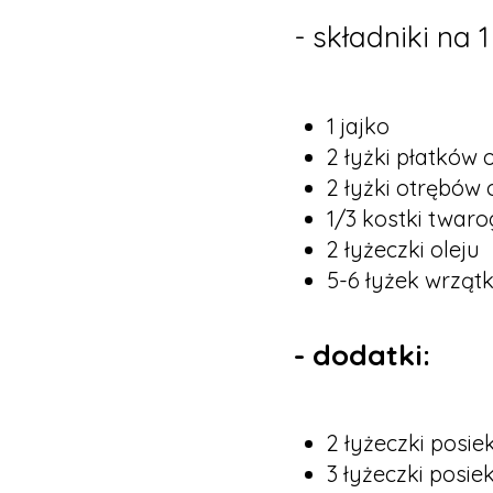
- składniki na 1
1 jajko
2 łyżki płatków
2 łyżki otrębów
1/3 kostki twaro
2 łyżeczki oleju
5-6 łyżek wrząt
- dodatki:
2 łyżeczki posi
3 łyżeczki posi