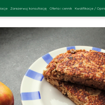
tacje
Zarezerwuj konsultację
Oferta i cennik
Kwalifikacje / Opin
FAQ
ultacje - Katowice
Kwalifikacje za
onsultacje - online
Opinie Pac
zebieg konsultacji