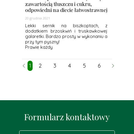
zawartością tłuszczu i cukru,
odpowiedni na diecie łatwostrawnej
20 grudnia 2021
Lekki sernik na biszkoptach, z
dodatkiem brzoskwiń i truskawkowej
galaretki. Bardzo prosty w wykonaniu a
przy tym pyszny!
Prawie każdy
1
2
3
4
5
6
7
8
Formularz kontaktowy