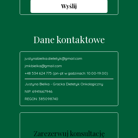
Wyślij
Dane kontaktowe
justynabielka.dietetyk@gmail.com
jmkbielka@gmail.com
+48 534 624 775 (pn-pt w godzinach: 10.00-19.00)
Justyna Bielka - Grocka Dietetyk Onkologiczny
NIP: 6941667946
REGON: 385098740
Zarezerwuj konsultację