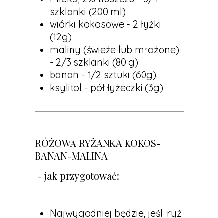
szklanki (200 ml)
wiórki kokosowe - 2 łyżki
(12g)
maliny (świeże lub mrożone)
- 2/3 szklanki (80 g)
banan - 1/2 sztuki (60g)
ksylitol - pół łyżeczki (3g)
RÓŻOWA RYŻANKA KOKOS-
BANAN-MALINA
- jak przygotować:
Najwygodniej będzie, jeśli ryż