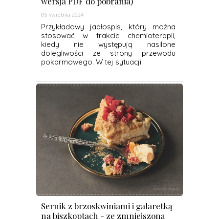
wersja PDF do pobrania)
05 kwietnia 2024
Przykładowy jadłospis, który można
stosować w trakcie chemioterapii,
kiedy nie występują nasilone
dolegliwości ze strony przewodu
pokarmowego. W tej sytuacji
Sernik z brzoskwiniami i galaretką
na biszkoptach - ze zmniejszoną