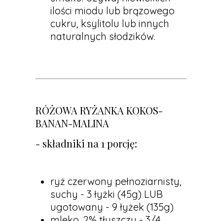
ilości miodu lub brązowego
cukru, ksylitolu lub innych
naturalnych słodzików.
RÓŻOWA RYŻANKA KOKOS-
BANAN-MALINA
- składniki na 1 porcję:
ryż czerwony pełnoziarnisty,
suchy - 3 łyżki (45g) LUB
ugotowany - 9 łyżek (135g)
mleko, 2% tłuszczu - 3/4